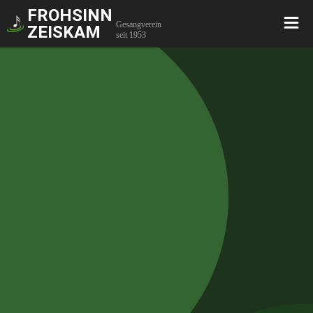
FROHSINN
Gesangverein
ZEISKAM
seit 1953