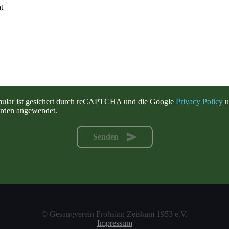
t
mular ist gesichert durch reCAPTCHA und die Google
Privacy Policy
u
den angewendet.
Senden
© Gesangverein Frohsinn Zeiskam 1953 e.V.
Impressum