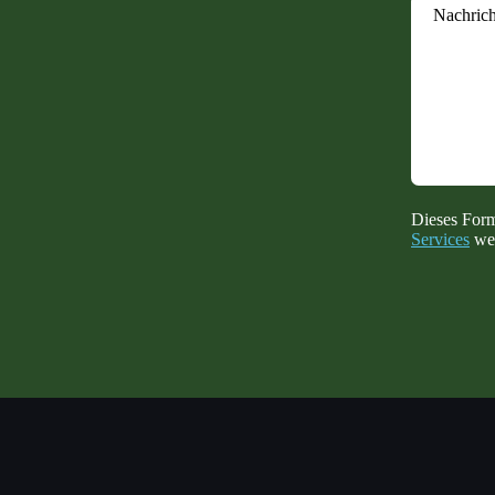
Nachrich
Dieses For
Services
wer