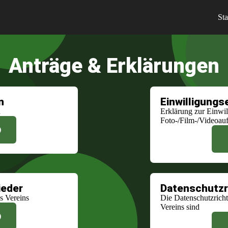
Sta
Anträge & Erklärungen
n
Einwilligungs
n
Erklärung zur Einwil
Foto-/Film-/Videoa
D
ieder
Datenschutzri
es Vereins
Die Datenschutzrichtl
Vereins sind
D