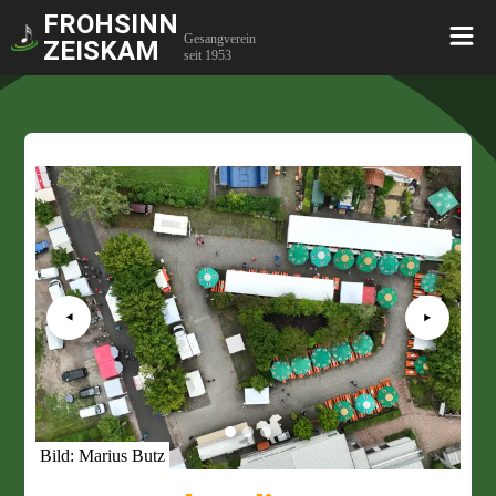
FROHSINN
Gesangverein
ZEISKAM
seit 1953
‣
‣
Bild:
Marius Butz