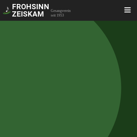
FROHSINN
Gesangverein
ZEISKAM
seit 1953